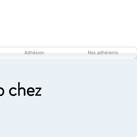
Adhésion
Nos adhérents
b chez