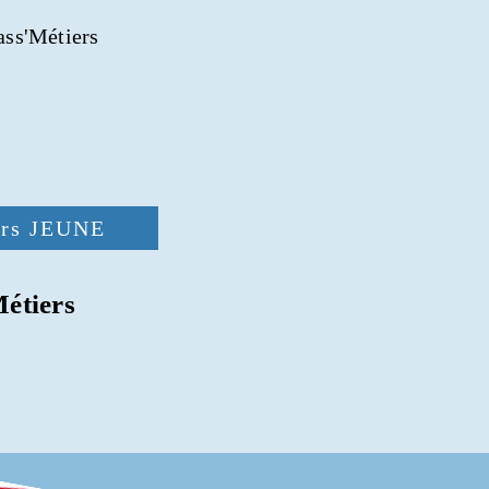
Pass'Métiers
ers JEUNE
Métiers