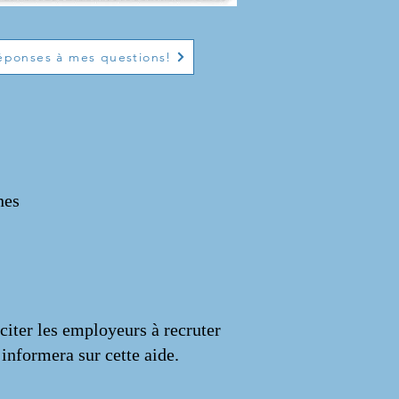
éponses à mes questions!
nes
nciter les employeurs à recruter
informera sur cette aide.