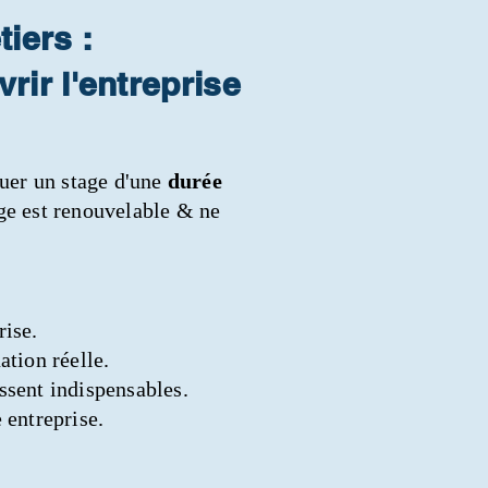
iers :
rir l'entreprise
tuer un stage d'une
durée
age est renouvelable & ne
rise.
ation réelle.
issent indispensables.
e entreprise.