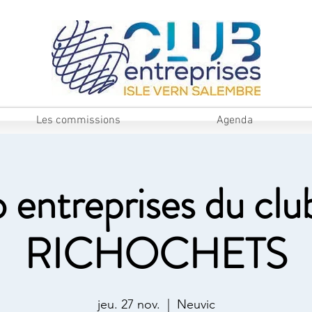
Les commissions
Agenda
 entreprises du clu
RICHOCHETS
jeu. 27 nov.
  |  
Neuvic