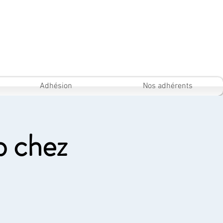
Adhésion
Nos adhérents
b chez