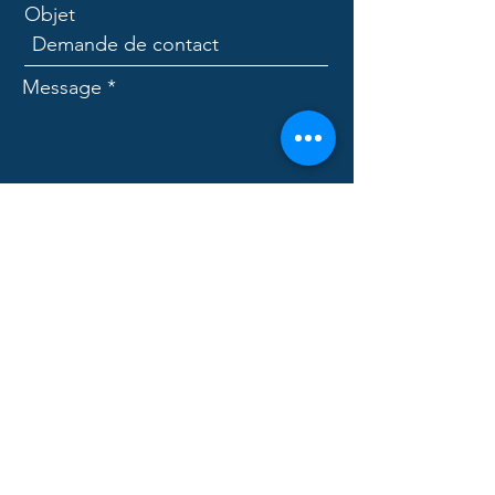
Objet
Message
Envoyer
CLUB D'ENTREPRISE IVS
contact@clubivs.fr
Mairie
8 Avenue du Général de Gaulle